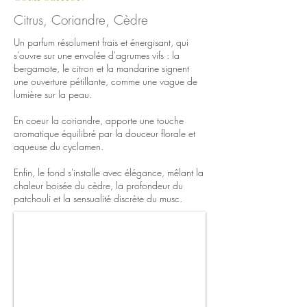
Citrus, Coriandre, Cèdre
Un parfum résolument frais et énergisant, qui
s'ouvre sur une envolée d'agrumes vifs : la
bergamote, le citron et la mandarine signent
une ouverture pétillante, comme une vague de
lumière sur la peau.
En coeur la coriandre, apporte une touche
aromatique équilibré par la douceur florale et
aqueuse du cyclamen.
Enfin, le fond s'installe avec élégance, mêlant la
chaleur
boisée du cèdre, la profondeur du
patchouli et la sensualité discrète du musc.