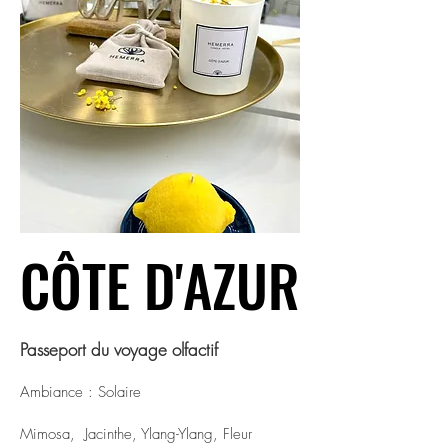
CÔTE D'AZUR
CÔTE D'AZUR
Passeport du voyage olfactif
Ambiance : Solaire
Mimosa, Jacinthe, Ylang-Ylang, Fleur