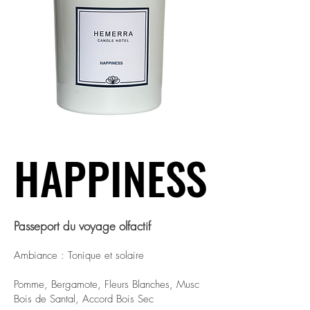
HAPPINESS
HAPPINESS
Passeport du voyage olfactif
Ambiance : Tonique et solaire
Pomme, Bergamote, Fleurs Blanches, Musc
Bois de Santal, Accord Bois Sec