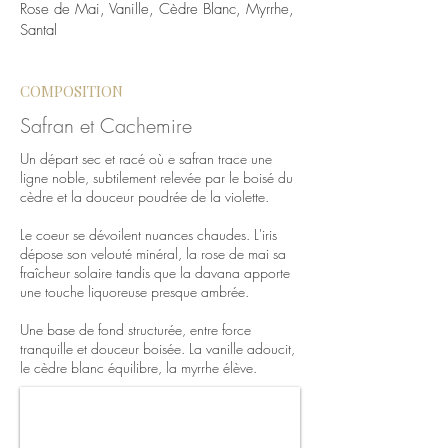
Rose de Mai, Vanille, Cèdre Blanc, Myrrhe,
Santal
COMPOSITION
Safran et Cachemire
Un départ sec et racé où e safran trace une
ligne noble, subtilement relevée par le boisé du
cèdre et la douceur poudrée de la violette.
Le coeur se dévoilent nuances chaudes. L'iris
dépose son velouté minéral, la rose de mai sa
fraîcheur solaire tandis que la davana apporte
une touche liquoreuse presque ambrée.
Une base de fond structurée, entre force
tranquille et douceur boisée. La vanille adoucit,
le cèdre blanc équilibre, la myrrhe élève.