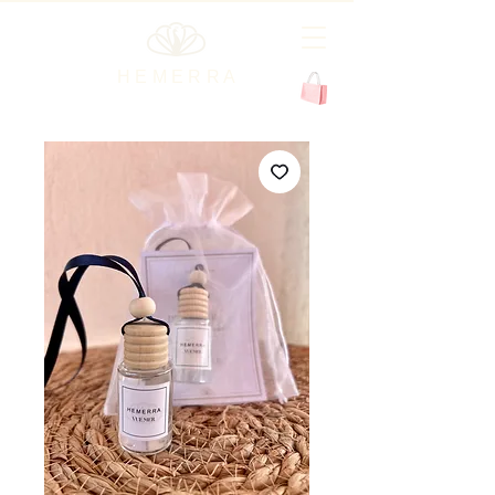
H E M E R R A