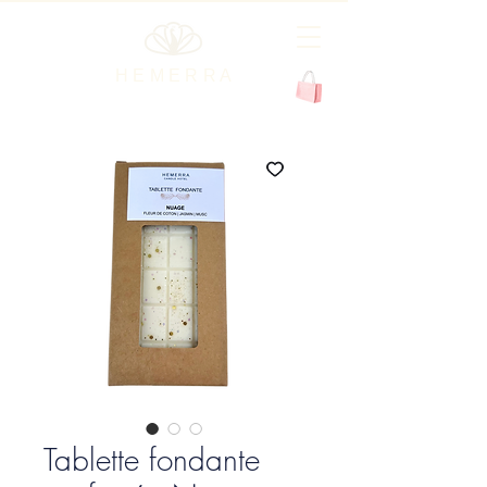
H E M E R R A
Tablette fondante