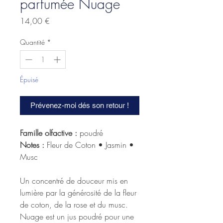
parfumée Nuage
Prix
14,00 €
Quantité
*
Épuisé
Prévenez-moi dés son retour !
Famille olfactive :
poudré
Notes :
Fleur de Coton • Jasmin •
Musc
Un concentré de douceur mis en
lumière par la générosité de la fleur
de coton, de la rose et du musc.
Nuage est un jus poudré pour une