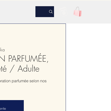
ika
N PARFUMÉE,
'été / Adulte
oration parfumée selon nos
ente