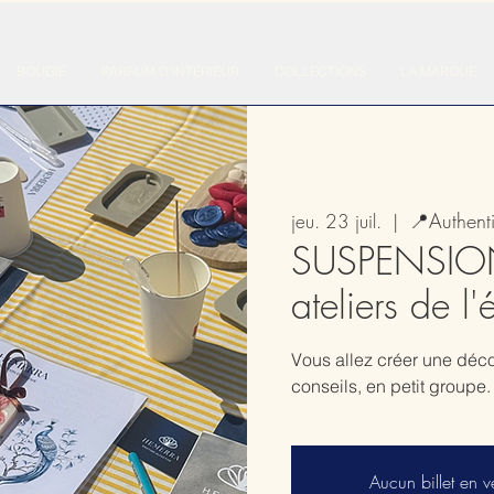
BOUGIE
PARFUM D'INTERIEUR
COLLECTIONS
LA MARQUE
📍Authent
jeu. 23 juil.
  |  
SUSPENSIO
ateliers de l
Vous allez créer une déc
conseils, en petit groupe.
Aucun billet en v