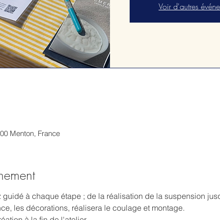
Voir d'autres évén
500 Menton, France
énement
z guidé à chaque étape ; de la réalisation de la suspension jus
nce, les décorations, réalisera le coulage et montage.
tion à la fin de l'atelier.