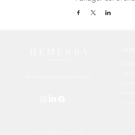
H E M E R R A
LES PR
CANDLE HOTEL
BOUGIE
PARFUM 
Soins & Rituels parfumés pour la maison
COLLEC
LA MAR
POUDR
© 2026 HEMERRA Côte d'Azur