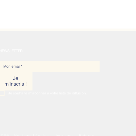
NEWSLETTER
Je
m'inscris !
Je souhaite m'abonner à votre liste de diffusion.
CGV
Mentions Légales
Livraisons
Retours