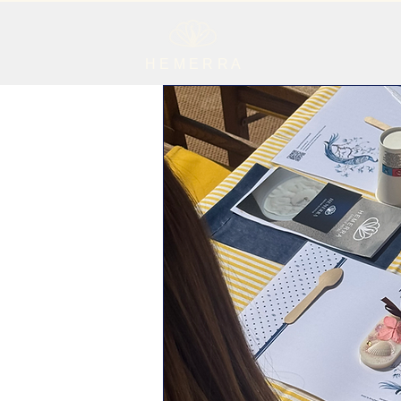
H E M E R R A