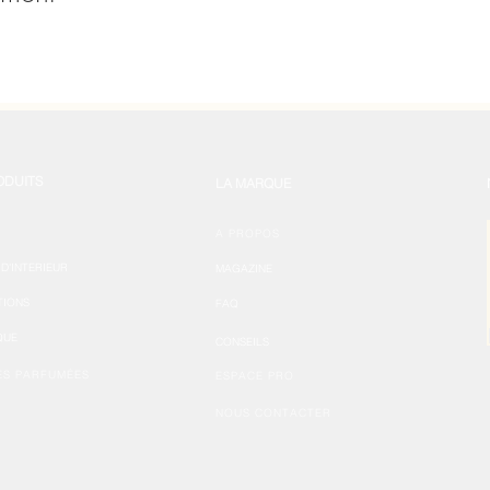
ODUITS
LA MARQUE
A PROPOS
D'INTERIEUR
MAGAZINE
TIONS
FAQ
QUE
CONSEILS
ES PARFUMÉES
ESPACE PRO
NOUS CONTACTER