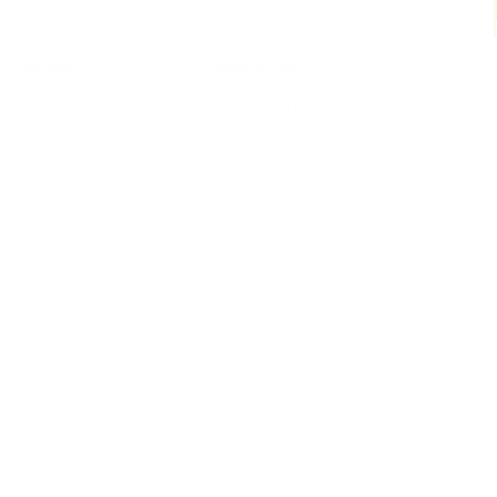
QUE
CONSEILS
ES PARFUMÉES
ESPACE PRO
NOUS CONTACTER