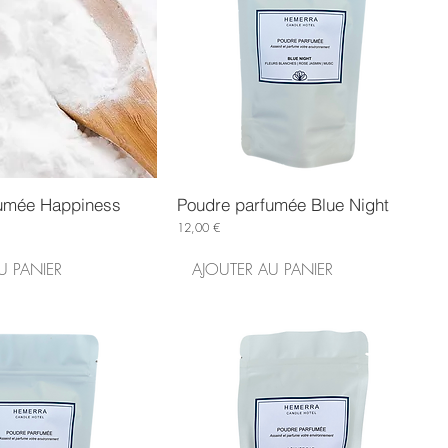
fumée Happiness
Poudre parfumée Blue Night
Prix
12,00 €
U PANIER
AJOUTER AU PANIER