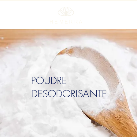
H E M E R R A
POUDRE
DESODORISANTE