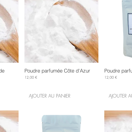
de
Poudre parfumée Côte d'Azur
Poudre parf
Prix
Prix
12,00 €
12,00 €
AJOUTER AU PANIER
AJOUTER A