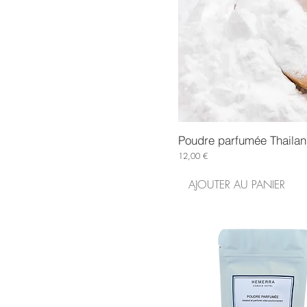
Poudre parfumée Thaila
Prix
12,00 €
AJOUTER AU PANIER