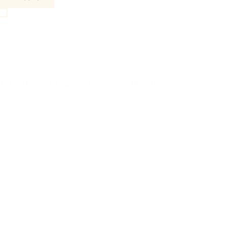
Je souhaite m'abonner à votre liste de diffusion.
CGV
Mentions Légales
Livraisons
Retours