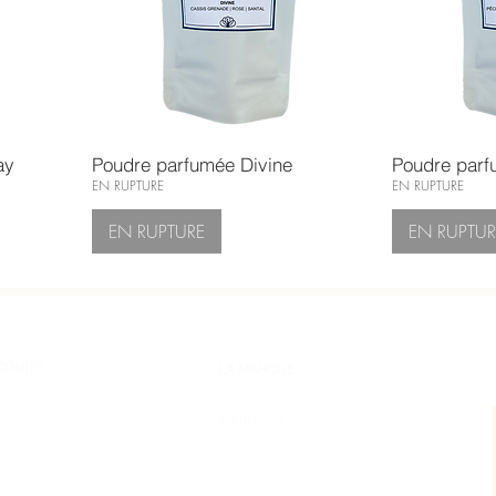
ay
Poudre parfumée Divine
Poudre par
EN RUPTURE
EN RUPTURE
EN RUPTURE
EN RUPTUR
ODUITS
LA MARQUE
A PROPOS
D'INTERIEUR
MAGAZINE
TIONS
FAQ