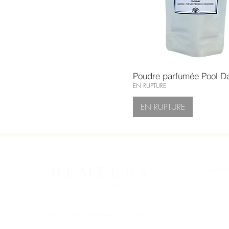
Poudre parfumée Pool D
EN RUPTURE
EN RUPTURE
H E M E R R A
LES PR
CANDLE HOTEL
BOUGIE
PARFUM 
Soins & Rituels parfumés pour la maison
COLLEC