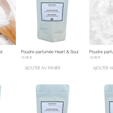
nd
Poudre parfumée Heart & Soul
Poudre par
Prix
Prix
12,00 €
12,00 €
AJOUTER AU PANIER
AJOUTER A