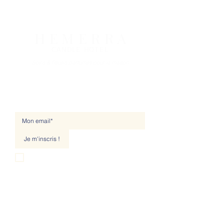
H E M E R R A
CANDLE HOTEL
Soins & Rituels parfumés pour la maison
NEWSLETTER
Je m'inscris !
Je souhaite m'abonner à votre liste de 
diffusion.
LA MARQUE
A PROPOS
MAGAZI