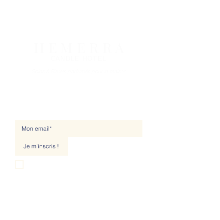
H E M E R R A
CANDLE HOTEL
Soins & Rituels parfumés pour la maison
NEWSLETTER
Je m'inscris !
Je souhaite m'abonner à votre liste de 
diffusion.
LA MARQUE
A PROPOS