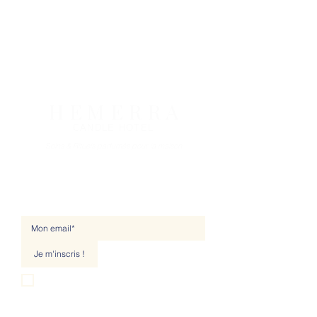
H E M E R R A
CANDLE HOTEL
Soins & Rituels parfumés pour la maison
NEWSLETTER
Je m'inscris !
Je souhaite m'abonner à votre liste de 
diffusion.