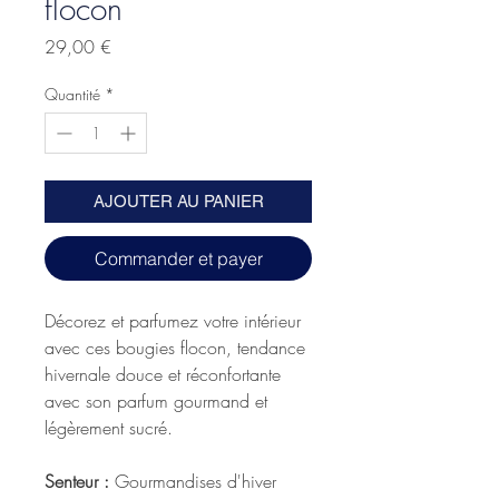
flocon
Prix
29,00 €
Quantité
*
AJOUTER AU PANIER
Commander et payer
Décorez et parfumez votre intérieur
avec ces bougies flocon, tendance
hivernale douce et réconfortante
avec son parfum gourmand et
légèrement sucré.
Senteur :
Gourmandises d'hiver