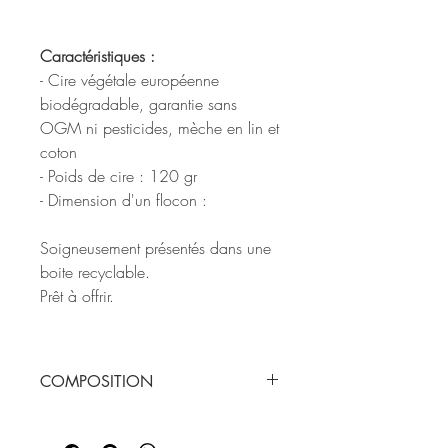
Caractéristiques :
- Cire végétale européenne
biodégradable, garantie sans
OGM ni pesticides, mèche en lin et
coton
- Poids de cire : 120 gr
- Dimension d'un flocon :
Soigneusement présentés dans une
boite recyclable.
Prêt à offrir.
COMPOSITION
A base de cire végétale
européenne et d'huile d'olive.