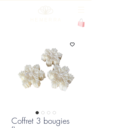
H E M E R R A
Coffret 3 bougies