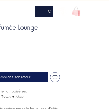
fumée Lounge
moi dés son retour !
riental, boisé sec
e Tonka • Musc
e senteur rappelle les lounge d’hôtel