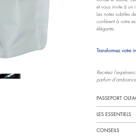
et vous invite à un i
Les notes subtiles d
confèrent à votre 
élégante.
Transformez votre in
Recréez l'expérienc
parfum d'ambiance
PASSEPORT OLFA
Tête :
Galbanum, C
LES ESSENTIELS
Coeur :
Fève Tonka
Fond :
Patchouli, Bo
Création et mis
CONSEILS
Contenance 10