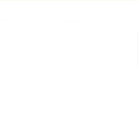
ODUITS
LA MARQUE
A PROPOS
D'INTERIEUR
MAGAZINE
TIONS
FAQ
QUE
CONSEILS
ES PARFUMÉES
ESPACE PRO
NOUS CONTACTER