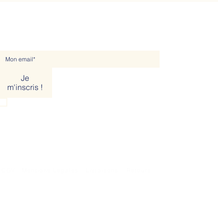
NEWSLETTER
Je
m'inscris !
Je souhaite m'abonner à votre liste de diffusion.
CGV
Mentions Légales
Livraisons
Retours