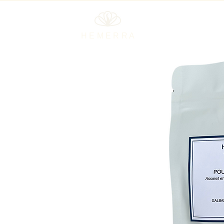
H E M E R R A