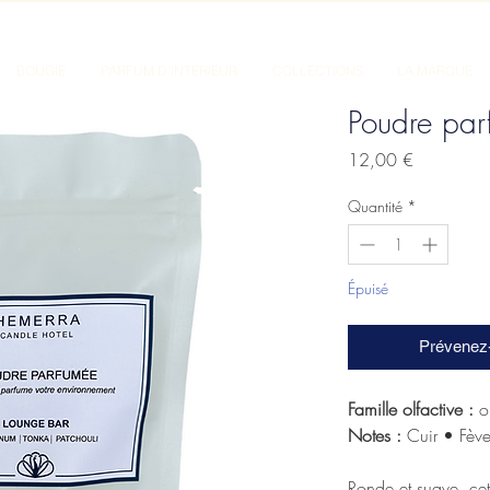
BOUGIE
PARFUM D'INTERIEUR
COLLECTIONS
LA MARQUE
Poudre par
Prix
12,00 €
Quantité
*
Épuisé
Prévenez-
Famille olfactive :
o
Notes :
Cuir • Fèv
Ronde et suave, cett