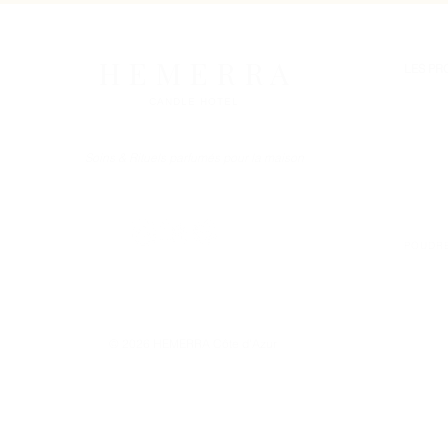
H E M E R R A
LES PR
CANDLE HOTEL
BOUGIE
PARFUM 
Soins & Rituels parfumés pour la maison
COLLEC
LA MAR
POUDR
© 2026 HEMERRA Côte d'Azur