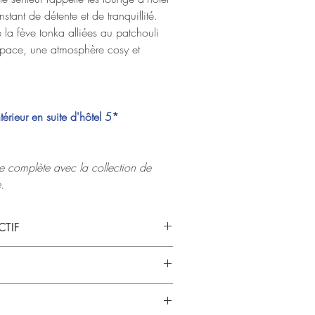
nstant de détente et de tranquillité.
e la fève tonka alliées au patchouli
espace, une atmosphère cosy et
térieur en suite d'hôtel 5*
e complète avec la collection de
.
CTIF
uir
, Musc
is de santal
e en sachet du parfum à la main
0 gr