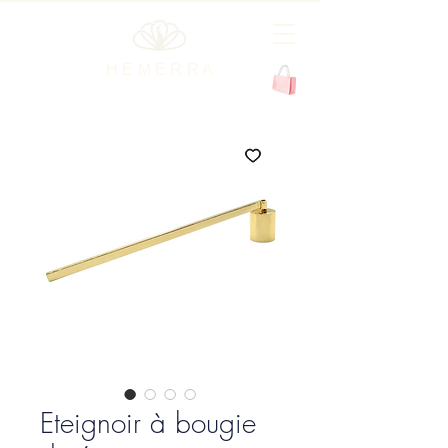
H E M E R R A
Eteignoir à bougie