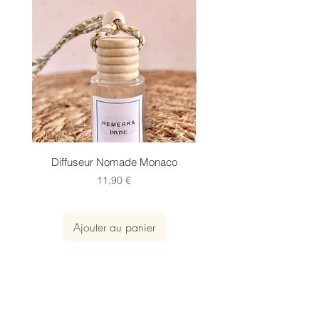
Diffuseur Nomade Monaco
Coffret trio de suspen
Prix
11,90 €
Ajouter au panier
H E M E R R A
CANDLE HOTEL