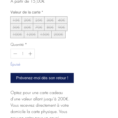
Prix
À partir de
15,00€
promotionnel
Valeur de la carte
*
15€
20€
25€
30€
40€
50€
60€
70€
80€
90€
100€
120€
150€
200€
Quantité
*
Épuisé
Prévenez-moi dés son retour !
Optez pour une carte cadeau
d'une valeur allant jusqu'à 200€.
Vous recevrez directement à votre
domicile la carte physique. Vous
pouvez opter pour un envoi