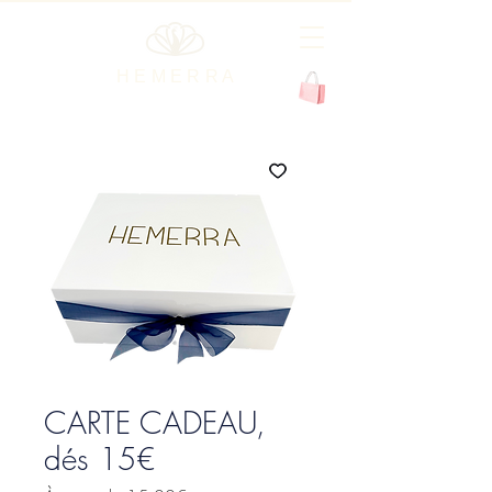
H E M E R R A
CARTE CADEAU,
dés 15€